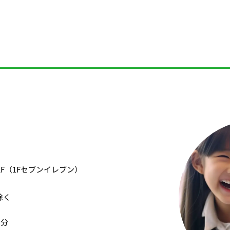
F
（1Fセブンイレブン）
除く
１分