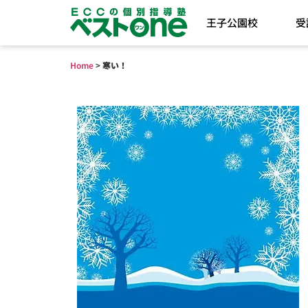
王子公園校
受
Home
>
寒い！